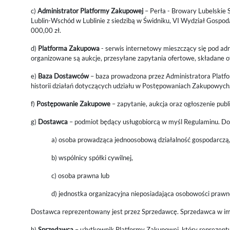
c)
Administrator Platformy Zakupowej
– Perła - Browary Lubelskie 
Lublin-Wschód w Lublinie z siedzibą w Świdniku, VI Wydział G
000,00 zł.
d)
Platforma Zakupowa
- serwis internetowy mieszczący się pod ad
organizowane są aukcje, przesyłane zapytania ofertowe, składane o
e)
Baza Dostawców
– baza prowadzona przez Administratora Platfo
historii działań dotyczących udziału w Postępowaniach Zakupowych
f)
Postępowanie Zakupowe
– zapytanie, aukcja oraz ogłoszenie pu
g)
Dostawca
– podmiot będący usługobiorcą w myśl Regulaminu. Do
a) osoba prowadząca jednoosobową działalność gospodarczą
b) wspólnicy spółki cywilnej,
c) osoba prawna lub
d) jednostka organizacyjna nieposiadająca osobowości prawn
Dostawca reprezentowany jest przez Sprzedawcę. Sprzedawca w im
h)
Sprzedawca
– użytkownik Platformy Zakupowej, który reprezent