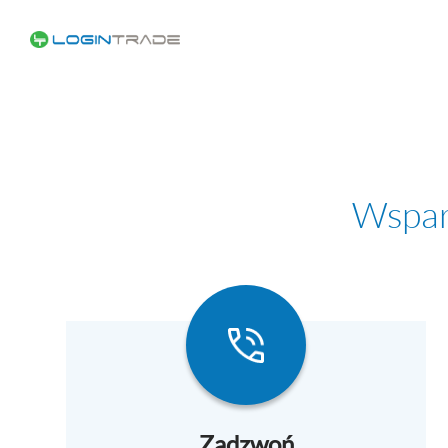
Wspar
Zadzwoń