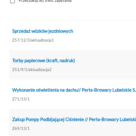
Przeszukaj też treść zapytania
Sprzedaż wózków jezdniowych
Z57/12/3/aktualizacja1
Torby papierowe (kraft, nadruk)
Z51/9/1/aktualizacja2
Wykonanie oświetlenia na dachu// Perła-Browary Lubelskie S
Z71/13/1
Zakup Pompy Podbijającej Ciśnienie // Perła-Browary Lubelski
Z69/13/1